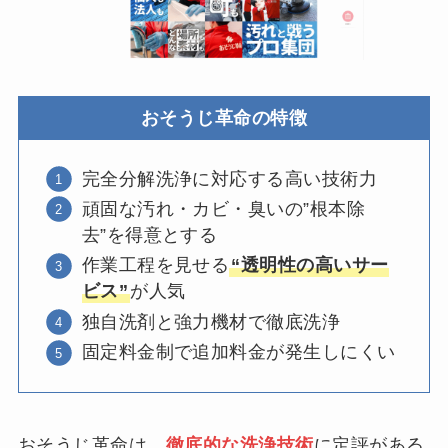
おそうじ革命の特徴
完全分解洗浄に対応する高い技術力
頑固な汚れ・カビ・臭いの”根本除
去”を得意とする
作業工程を見せる
“透明性の高いサー
ビス”
が人気
独自洗剤と強力機材で徹底洗浄
固定料金制で追加料金が発生しにくい
おそうじ革命は、
徹底的な洗浄技術
に定評がある