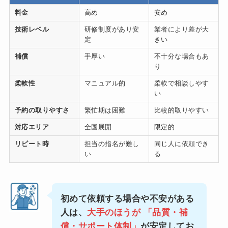
料金
高め
安め
技術レベル
研修制度があり安
業者により差が大
定
きい
補償
手厚い
不十分な場合もあ
り
柔軟性
マニュアル的
柔軟で相談しやす
い
予約の取りやすさ
繁忙期は困難
比較的取りやすい
対応エリア
全国展開
限定的
リピート時
担当の指名が難し
同じ人に依頼でき
い
る
初めて依頼する場合や不安がある
人は、
大手のほうが
「品質・補
償・サポート体制
」
が安定してお