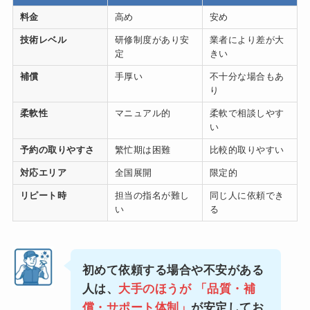
料金
高め
安め
技術レベル
研修制度があり安
業者により差が大
定
きい
補償
手厚い
不十分な場合もあ
り
柔軟性
マニュアル的
柔軟で相談しやす
い
予約の取りやすさ
繁忙期は困難
比較的取りやすい
対応エリア
全国展開
限定的
リピート時
担当の指名が難し
同じ人に依頼でき
い
る
初めて依頼する場合や不安がある
人は、
大手のほうが
「品質・補
償・サポート体制
」
が安定してお