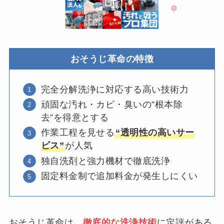
おそうじ革命の特徴
完全分解洗浄に対応する高い技術力
頑固な汚れ・カビ・臭いの”根本除
去”を得意とする
作業工程を見せる
“透明性の高いサー
ビス”
が人気
独自洗剤と強力機材で徹底洗浄
固定料金制で追加料金が発生しにくい
おそうじ革命は、
徹底的な洗浄技術
に定評がある