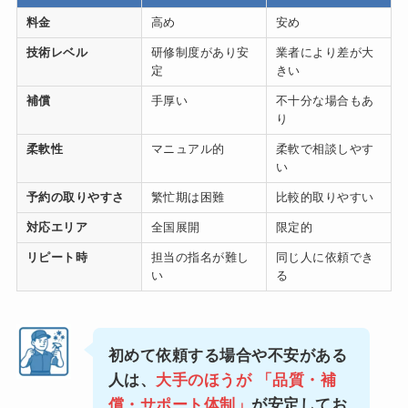
料金
高め
安め
技術レベル
研修制度があり安
業者により差が大
定
きい
補償
手厚い
不十分な場合もあ
り
柔軟性
マニュアル的
柔軟で相談しやす
い
予約の取りやすさ
繁忙期は困難
比較的取りやすい
対応エリア
全国展開
限定的
リピート時
担当の指名が難し
同じ人に依頼でき
い
る
初めて依頼する場合や不安がある
人は、
大手のほうが
「品質・補
償・サポート体制
」
が安定してお