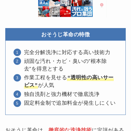
おそうじ革命の特徴
完全分解洗浄に対応する高い技術力
頑固な汚れ・カビ・臭いの”根本除
去”を得意とする
作業工程を見せる
“透明性の高いサー
ビス”
が人気
独自洗剤と強力機材で徹底洗浄
固定料金制で追加料金が発生しにくい
おそうじ革命は、
徹底的な洗浄技術
に定評がある