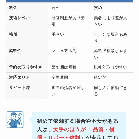
料金
高め
安め
技術レベル
研修制度があり安
業者により差が大
定
きい
補償
手厚い
不十分な場合もあ
り
柔軟性
マニュアル的
柔軟で相談しやす
い
予約の取りやすさ
繁忙期は困難
比較的取りやすい
対応エリア
全国展開
限定的
リピート時
担当の指名が難し
同じ人に依頼でき
い
る
初めて依頼する場合や不安がある
人は、
大手のほうが
「品質・補
償・サポート体制
」
が安定してお