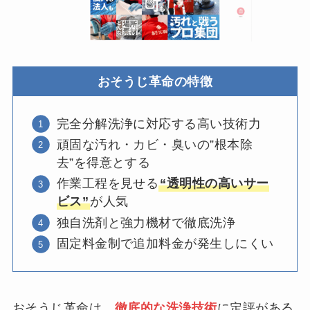
おそうじ革命の特徴
完全分解洗浄に対応する高い技術力
頑固な汚れ・カビ・臭いの”根本除
去”を得意とする
作業工程を見せる
“透明性の高いサー
ビス”
が人気
独自洗剤と強力機材で徹底洗浄
固定料金制で追加料金が発生しにくい
おそうじ革命は、
徹底的な洗浄技術
に定評がある