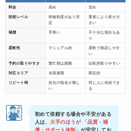
料金
高め
安め
技術レベル
研修制度があり安
業者により差が大
定
きい
補償
手厚い
不十分な場合もあ
り
柔軟性
マニュアル的
柔軟で相談しやす
い
予約の取りやすさ
繁忙期は困難
比較的取りやすい
対応エリア
全国展開
限定的
リピート時
担当の指名が難し
同じ人に依頼でき
い
る
初めて依頼する場合や不安がある
人は、
大手のほうが
「品質・補
償・サポート体制
」
が安定してお