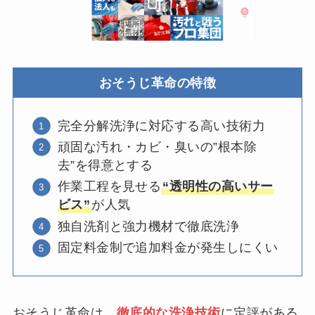
おそうじ革命の特徴
完全分解洗浄に対応する高い技術力
頑固な汚れ・カビ・臭いの”根本除
去”を得意とする
作業工程を見せる
“透明性の高いサー
ビス”
が人気
独自洗剤と強力機材で徹底洗浄
固定料金制で追加料金が発生しにくい
おそうじ革命は、
徹底的な洗浄技術
に定評がある