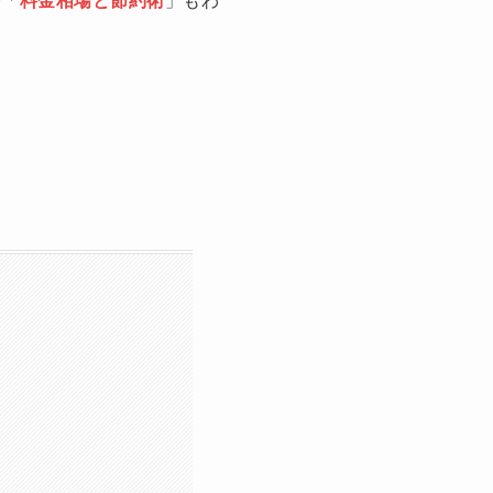
や「
料金相場と節約術
」もわ
！